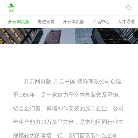
开云网页版

开云网页版
走进金鹭
开云网页版
产品中心
人才通道
开云网页版-开云中国 装饰有限公司创建
于1996年，是一家致力于室内外装饰及塑钢、
铝合金门窗、幕墙制作安装的施工企业，公司
年生产能力10万多平方米，是本地区同行业中
规模较大的幕墙、铝、塑门窗安装制造公司。