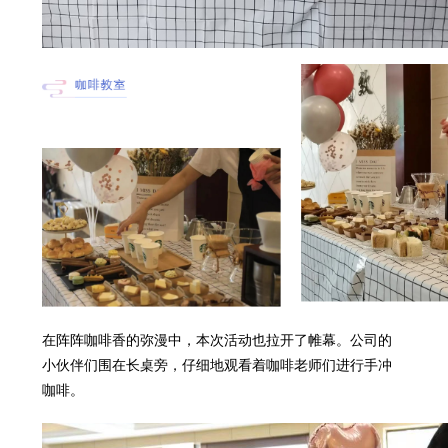
在阵阵咖啡香的弥漫中，本次活动也拉开了帷幕。公司的
小伙伴们围在长桌旁，仔细地观看着咖啡老师们进行手冲
咖啡。