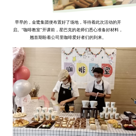
早早的，金鹭集团便布置好了场地，等待着此次活动的开
启。“咖啡教室”开课前，星巴克的老师们悉心准备好材料，
翘首期盼着公司里咖啡爱好者们的到来。