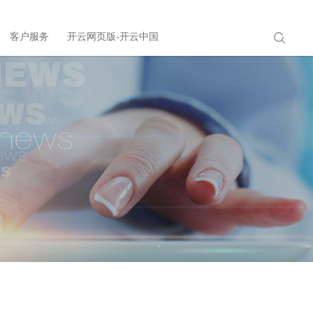
客户服务
开云网页版-开云中国
