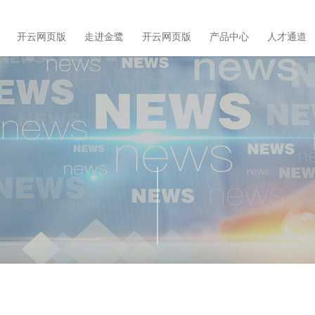
开云网页版
走进金鹭
开云网页版
产品中心
人才通道