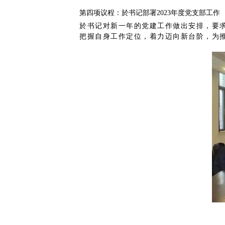
第四项议程：於书记部署2023年度党支部工作
於书记对新一年的党建工作做出安排，要求
把握自身工作定位，着力迈向新台阶，为