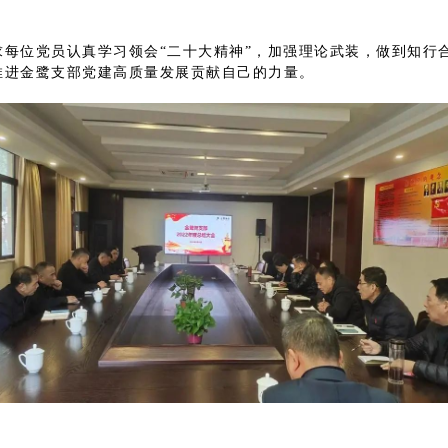
每位党员认真学习领会“二十大精神”，加强理论武装，做到知行
推进金鹭支部党建高质量发展贡献自己的力量。