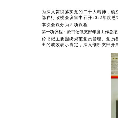
为深入贯彻落实党的二十大精神，确立
部在行政楼会议室中召开2022年度总
本次会议分为四项议程
第一项议程：於书记做支部年度工作总结
於书记主要围绕规范党员管理、党员
出的成效表示肯定，深入剖析支部开