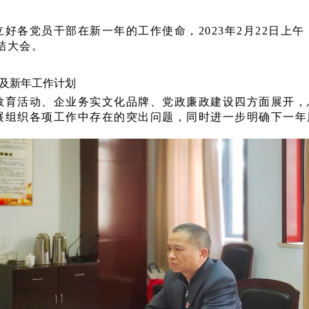
好各党员干部在新一年的工作使命，2023年2月22日上午
结大会。
及新年工作计划
教育活动、企业务实文化品牌、党政廉政建设四方面展开，
展组织各项工作中存在的突出问题，同时进一步明确下一年