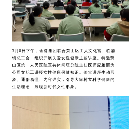
3月8日下午，金鹭集团联合萧山区工人文化宫、临浦
镇总工会，组织开展关爱女性健康主题讲座。特邀萧
山区第一人民医院医共体闻堰分院主任医师应雅丽为
公司女职工讲授女性健康保健知识。整堂讲座生动形
象、通俗易懂、内容详实，引导大家树立科学健康的
生活理念，展现新时代女性形象。