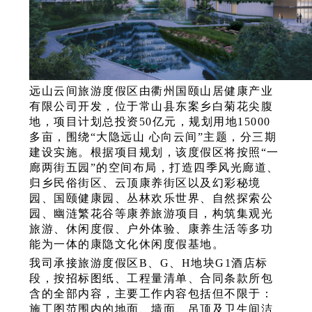
远山云间旅游度假区由衢州国颐山居健康产业
有限公司开发，位于常山县东案乡白菊花尖腹
地，项目计划总投资50亿元，规划用地15000
多亩，围绕“大隐远山 心向云间”主题，分三期
建设实施。根据项目规划，该度假区将按照“一
廊两街五园”的空间布局，打造四季风光廊道、
归乡民俗街区、云顶康养街区以及幻彩秘境
园、国颐健康园、丛林欢乐世界、自然探索公
园、幽涟繁花谷等康养旅游项目，构筑集观光
旅游、休闲度假、户外体验、康养生活等多功
能为一体的康隐文化休闲度假基地。
我司承接旅游度假区B、G、H地块G1酒店标
段，按招标图纸、工程量清单、合同条款所包
含的全部内容，主要工作内容包括但不限于：
施工图范围内的地面、墙面、吊顶及卫生间洁