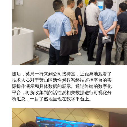
随后，莫局一行来到公司接待室，近距离地观看了
技术人员对于萧山区活性炭数智终端监控平台的实
际操作演示和具体数据的展示。通过终端的数字化
平台，将所收集到的活性炭相关数据进行可视化分
析汇总，一目了然地呈现在数字平台上。