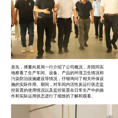
首先，傅董向莫局一行介绍了公司概况，并陪同实
地察看了生产车间、设备、产品的环境卫生情况和
污染防治设施建设等情况，仔细询问了相关环保设
施的实际作用。期间，对车间内活性炭运行状态监
控装置的使用情况以及监控装置在日常生产中的操
作和实际运用状态进行了细致的了解和观看。