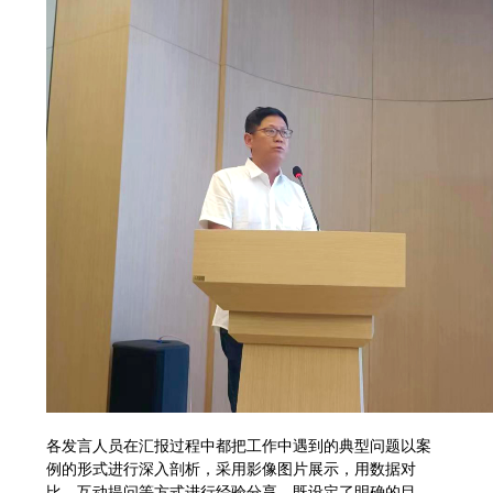
各发言人员在汇报过程中都把工作中遇到的典型问题以案
例的形式进行深入剖析，采用影像图片展示，用数据对
比、互动提问等方式进行经验分享，既设定了明确的目