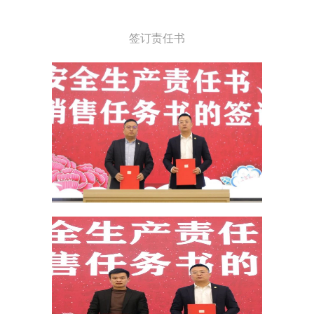
签订责任书