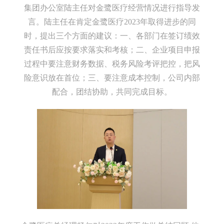
集团办公室陆主任对金鹭医疗经营情况进行指导发
言。陆主任在肯定金鹭医疗2023年取得进步的同
时，提出三个方面的建议：一、各部门在签订绩效
责任书后应按要求落实和考核；二、企业项目申报
过程中要注意财务数据、税务风险考评把控，把风
险意识放在首位；三、要注意成本控制，公司内部
配合，团结协助，共同完成目标。