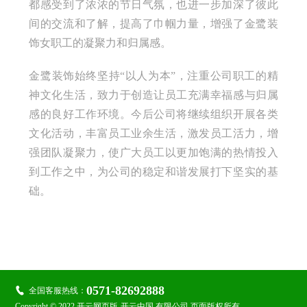
都感受到了浓浓的节日气氛，也进一步加深了彼此
间的交流和了解，提高了巾帼力量，增强了金鹭装
饰女职工的凝聚力和归属感。
金鹭装饰始终坚持“以人为本”，注重公司职工的精
神文化生活，致力于创造让员工充满幸福感与归属
感的良好工作环境。今后公司将继续组织开展各类
文化活动，丰富员工业余生活，激发员工活力，增
强团队凝聚力，使广大员工以更加饱满的热情投入
到工作之中，为公司的稳定和谐发展打下坚实的基
础。

关注金鹭：
0571-82692888

全国客服热线：
Copyright © 2022 开云网页版-开云中国 有限公司 页面版权所有