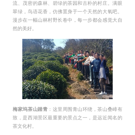
流、茂密的森林、碧绿的茶园和古朴的村庄。满眼
翠绿，鸟语花香，仿佛置身于一个天然的大氧吧。
漫步在一幅山林村野长卷中，每一步都会感觉大自
然的美好。
梅家坞茶山踏青
：这里周围青山环绕，茶山叠嶂有
致，是西湖景区最重要的景点之一，是远近闻名的
茶文化村。