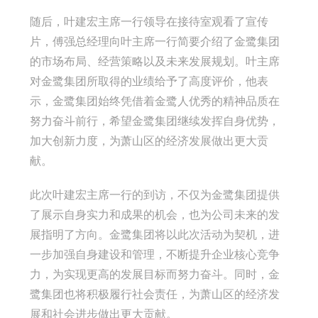
随后，叶建宏主席一行领导在接待室观看了宣传
片，傅强总经理向叶主席一行简要介绍了金鹭集团
的市场布局、经营策略以及未来发展规划。叶主席
对金鹭集团所取得的业绩给予了高度评价，他表
示，金鹭集团始终凭借着金鹭人优秀的精神品质在
努力奋斗前行，希望金鹭集团继续发挥自身优势，
加大创新力度，为萧山区的经济发展做出更大贡
献。
此次叶建宏主席一行的到访，不仅为金鹭集团提供
了展示自身实力和成果的机会，也为公司未来的发
展指明了方向。金鹭集团将以此次活动为契机，进
一步加强自身建设和管理，不断提升企业核心竞争
力，为实现更高的发展目标而努力奋斗。同时，金
鹭集团也将积极履行社会责任，为萧山区的经济发
展和社会进步做出更大贡献。