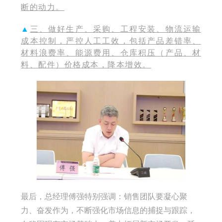
断的动力。
▲
三、做好生产、采购、工程安装、物流运输
成本控制，严控人工工效，包括产品差错率、
材料浪费率、能源费用、仓库积压（产品、材
料、配件）价格成本，降本增效。
最后，总经理傅强特别强调：销售团队要凝心聚
力、奋发作为，不断强化市场信息的捕捉与跟踪，