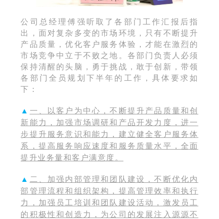
公司总经理傅强听取了各部门工作汇报后指
出，面对复杂多变的市场环境，只有不断提升
产品质量，优化客户服务体验，才能在激烈的
市场竞争中立于不败之地。各部门负责人必须
保持清醒的头脑，勇于挑战，敢于创新，带领
各部门全员规划下半年的工作，具体要求如
下：
▲
一、以客户为中心，不断提升产品质量和创
新能力，加强市场调研和产品开发力度，进一
步提升服务意识和能力，建立健全客户服务体
系，提高服务响应速度和服务质量水平，全面
提升业务量和客户满意度。
▲
二、
加强内部管理和团队建设，不断优化内
部管理流程和组织架构，提高管理效率和执行
力，加强员工培训和团队建设活动，激发员工
的积极性和创造力，为公司的发展注入源源不