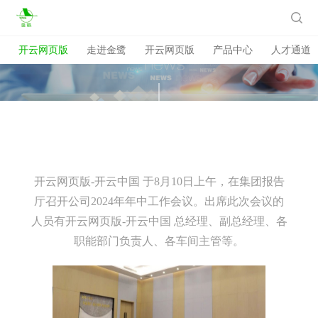
开云网页版

开云网页版
走进金鹭
开云网页版
产品中心
人才通道
开云网页版-开云中国 于8月10日上午，在集团报告
厅召开公司2024年年中工作会议。出席此次会议的
人员有开云网页版-开云中国 总经理、副总经理、各
职能部门负责人、各车间主管等。