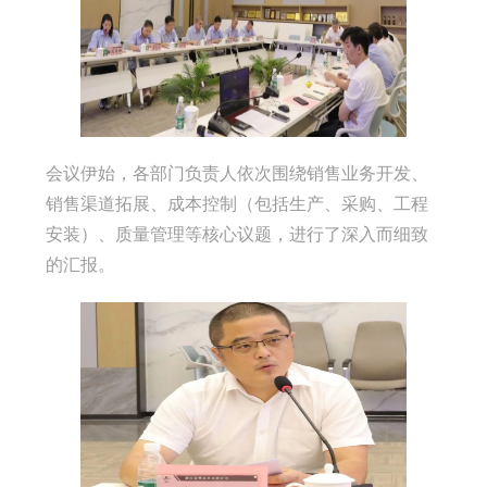
会议伊始，各部门负责人依次围绕销售业务开发、
销售渠道拓展、成本控制（包括生产、采购、工程
安装）、质量管理等核心议题，进行了深入而细致
的汇报。