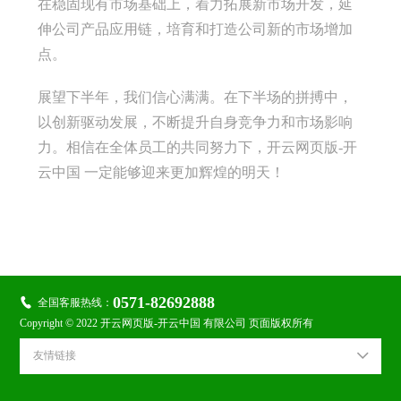
在稳固现有市场基础上，着力拓展新市场开发，延
伸公司产品应用链，培育和打造公司新的市场增加
点。
展望下半年，我们信心满满。在下半场的拼搏中，
以创新驱动发展，不断提升自身竞争力和市场影响
力。相信在全体员工的共同努力下，开云网页版-开
云中国 一定能够迎来更加辉煌的明天！

关注金鹭：
0571-82692888

全国客服热线：
Copyright © 2022 开云网页版-开云中国 有限公司 页面版权所有
友情链接
