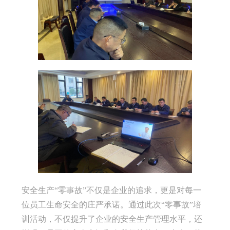
安全生产“零事故”不仅是企业的追求，更是对每一
位员工生命安全的庄严承诺。通过此次“零事故”培
训活动，不仅提升了企业的安全生产管理水平，还