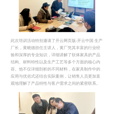
此次培训活动特别邀请了开云网页版-开云中国 生产
厂长，黄晓德担任主讲人，黄厂凭其丰富的行业经
验和深厚的专业知识，详细讲解了软体家具的产品
结构、材料特性以及生产工艺等多个方面的核心内
容。他不仅详细剖析的不同材料，在家具制作中的
应用与优劣式还结合实际案例，让销售人员更加直
观地理解了产品特性与客户需求之间的紧密联系。