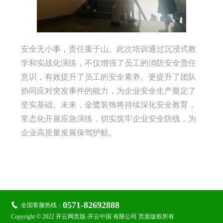
安全无小事，责任重于山。此次培训通过沉浸式教
学和实战化演练，不仅增强了员工的消防安全责任
意识，有效提升了员工的安全素养。更提升了团队
协同应对突发事件的能力，为企业安全生产奠定了
坚实基础。未来，金鹭装饰将持续深化安全教育，
常态化开展应急演练，切实筑牢企业安全防线，为
企业高质量发展保驾护航。

关注金鹭：
0571-82692888

全国客服热线：
Copyright © 2022 开云网页版-开云中国 有限公司 页面版权所有