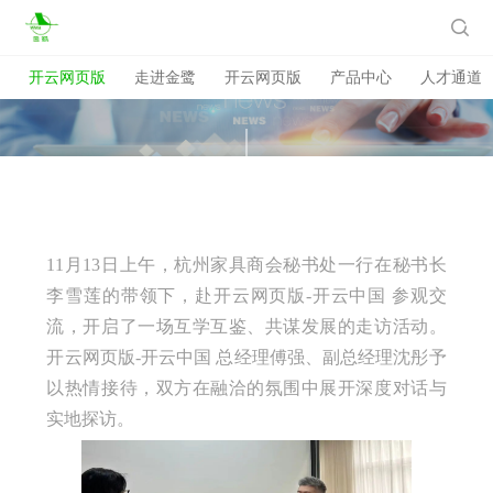
开云网页版

开云网页版
走进金鹭
开云网页版
产品中心
人才通道
11月13日上午，杭州家具商会秘书处一行在秘书长
李雪莲的带领下，赴开云网页版-开云中国 参观交
流，开启了一场互学互鉴、共谋发展的走访活动。
开云网页版-开云中国 总经理傅强、副总经理沈彤予
以热情接待，双方在融洽的氛围中展开深度对话与
实地探访。