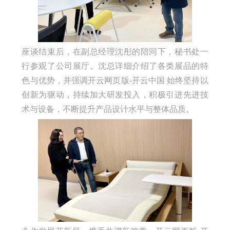
座谈结束后，在副总经理沈彤的陪同下，秘书处一
行参观了公司展厅。沈总详细介绍了各类展品的特
色与优势，并强调开云网页版-开云中国 始终坚持以
创新为驱动，持续加大研发投入，积极引进先进技
术与设备，不断提升产品设计水平与整体品质。