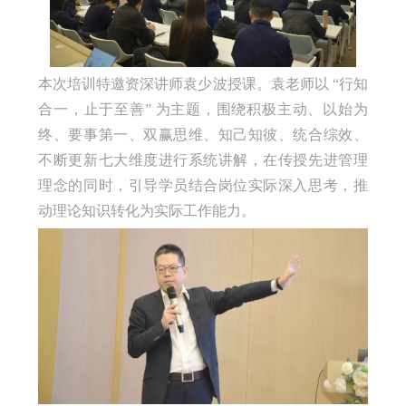
本次培训特邀资深讲师袁少波授课。袁老师以 “行知
合一，止于至善” 为主题，围绕积极主动、以始为
终、要事第一、双赢思维、知己知彼、统合综效、
不断更新七大维度进行系统讲解，在传授先进管理
理念的同时，引导学员结合岗位实际深入思考，推
动理论知识转化为实际工作能力。