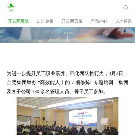
开云网页版

开云网页版
走进金鹭
开云网页版
产品中心
人才通道
为进一步提升员工职业素养、强化团队执行力，3月3日，
金鹭集团举办 “高效能人士的 7 项修炼” 专题培训，集团
及各子公司 130 余名管理人员、骨干员工参加。