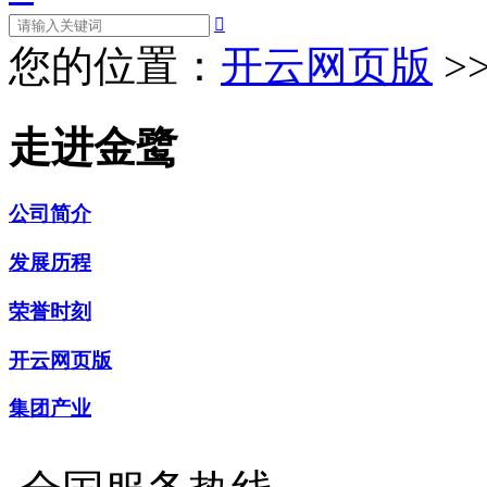

您的位置：
开云网页版
>
走进金鹭
公司简介
发展历程
荣誉时刻
开云网页版
集团产业