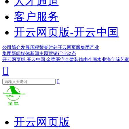
人才通道
客户服务
开云网页版-开云中国
公司简介
发展历程
荣誉时刻
开云网页版
集团产业
集团新闻
媒体新闻
主题营销
行业动态
开云网页版-开云中国
金鹭医疗
金鹭装饰
由企画木业
海宁缔艺


开云网页版