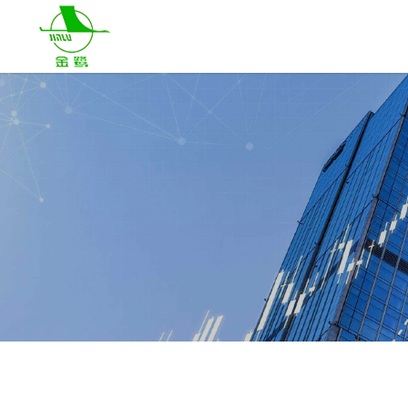
开云网页版