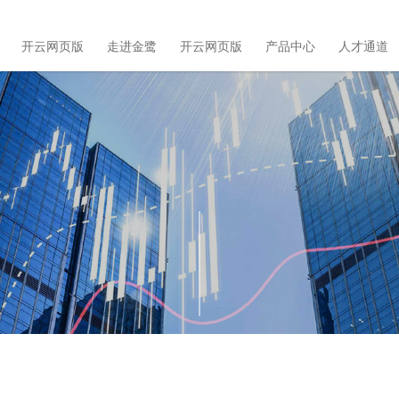
开云网页版
走进金鹭
开云网页版
产品中心
人才通道