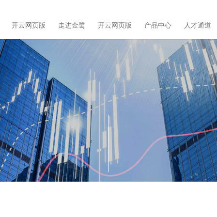
开云网页版
走进金鹭
开云网页版
产品中心
人才通道