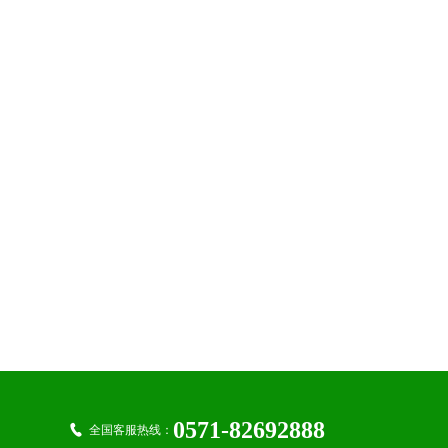
走进金鹭
公司简介
发展历程
荣誉时刻
开云网页版
集团产业
0571-82692888

全国客服热线：