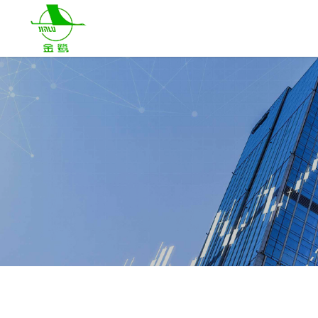
开云网页版