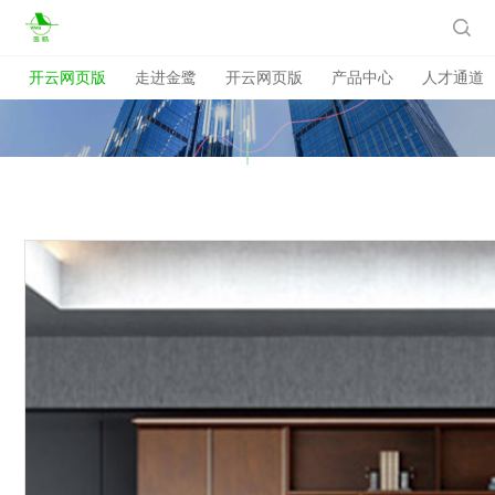
开云网页版

开云网页版
走进金鹭
开云网页版
产品中心
人才通道