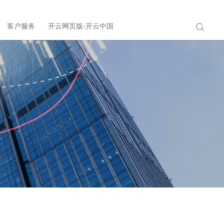
客户服务
开云网页版-开云中国
