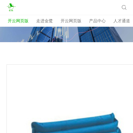
开云网页版

开云网页版
走进金鹭
开云网页版
产品中心
人才通道