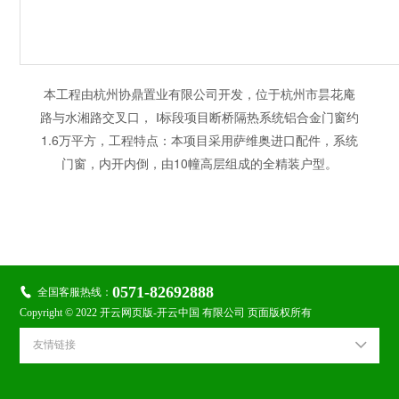
本工程由杭州协鼎置业有限公司开发，位于杭州市昙花庵
路与水湘路交叉口， Ⅰ标段项目断桥隔热系统铝合金门窗约
1.6万平方，工程特点：本项目采用萨维奥进口配件，系统
门窗，内开内倒，由10幢高层组成的全精装户型。

关注金鹭：
0571-82692888

全国客服热线：
Copyright © 2022 开云网页版-开云中国 有限公司 页面版权所有
友情链接
