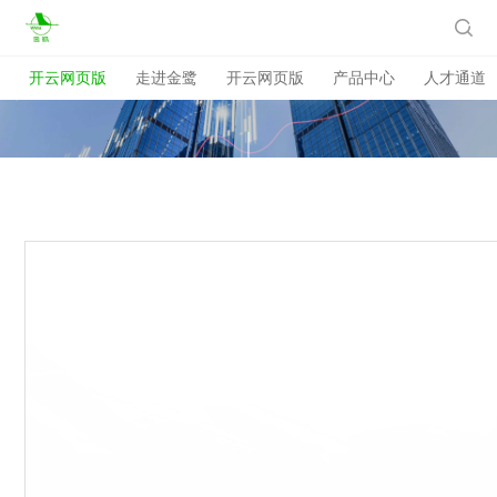
开云网页版

开云网页版
走进金鹭
开云网页版
产品中心
人才通道