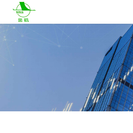
开云网页版