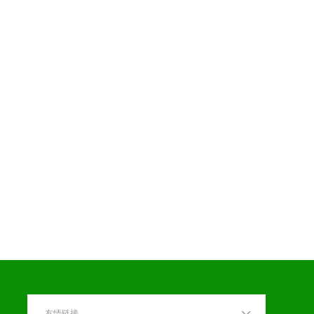
产品中心
开云网页版-开云中国
金鹭医疗
金鹭装饰
由企画木业
海宁缔艺家
金鹭创见设计

关注金鹭：
友情链接
