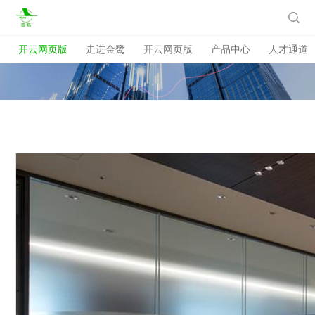
开云网页版

开云网页版
走进金鹭
开云网页版
产品中心
人才通道