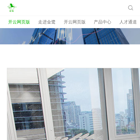
开云网页版

开云网页版
走进金鹭
开云网页版
产品中心
人才通道