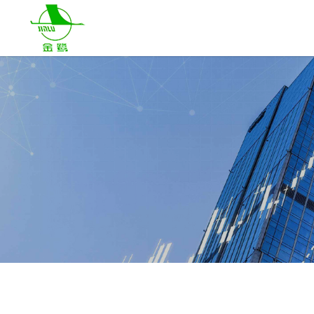
开云网页版