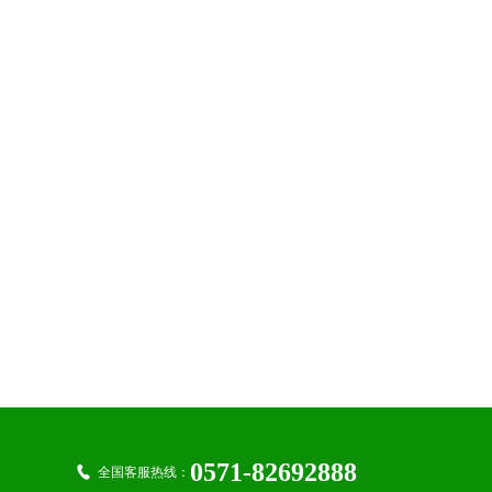
走进金鹭
公司简介
发展历程
荣誉时刻
开云网页版
集团产业
0571-82692888

全国客服热线：