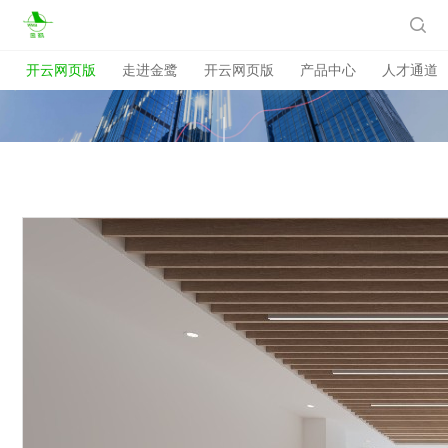
开云网页版

开云网页版
走进金鹭
开云网页版
产品中心
人才通道