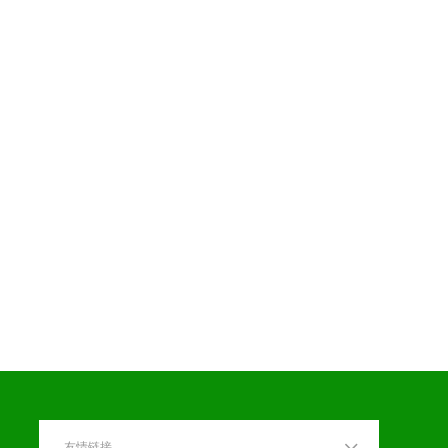
产品中心
开云网页版-开云中国
金鹭医疗
金鹭装饰
由企画木业
海宁缔艺家
金鹭创见设计

关注金鹭：
友情链接
