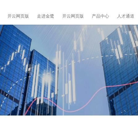
开云网页版
走进金鹭
开云网页版
产品中心
人才通道