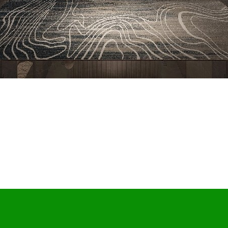
开云网页版
集团新闻
媒体新闻
主题营销
行业动态