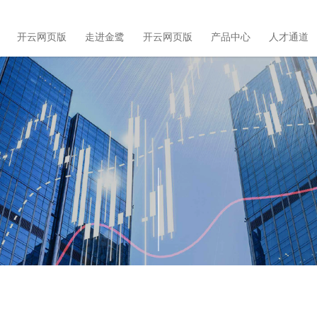
开云网页版
走进金鹭
开云网页版
产品中心
人才通道