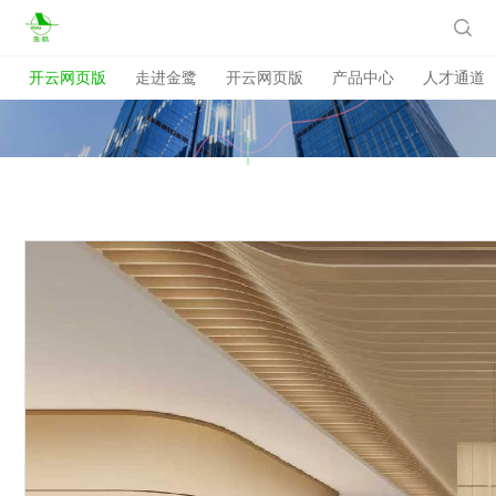
开云网页版

开云网页版
走进金鹭
开云网页版
产品中心
人才通道