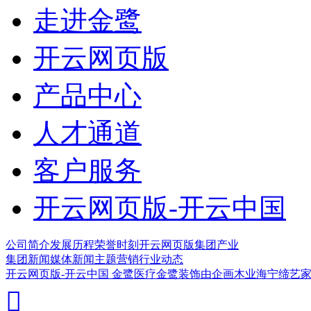
走进金鹭
开云网页版
产品中心
人才通道
客户服务
开云网页版-开云中国
公司简介
发展历程
荣誉时刻
开云网页版
集团产业
集团新闻
媒体新闻
主题营销
行业动态
开云网页版-开云中国
金鹭医疗
金鹭装饰
由企画木业
海宁缔艺
