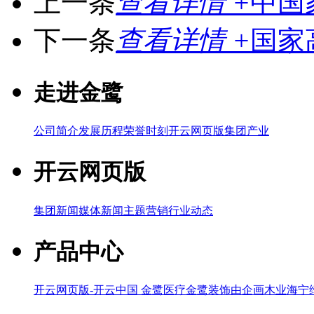
上一条
查看详情 +
中国
下一条
查看详情 +
国家
走进金鹭
公司简介
发展历程
荣誉时刻
开云网页版
集团产业
开云网页版
集团新闻
媒体新闻
主题营销
行业动态
产品中心
开云网页版-开云中国
金鹭医疗
金鹭装饰
由企画木业
海宁