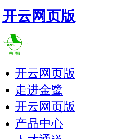
开云网页版
开云网页版
走进金鹭
开云网页版
产品中心