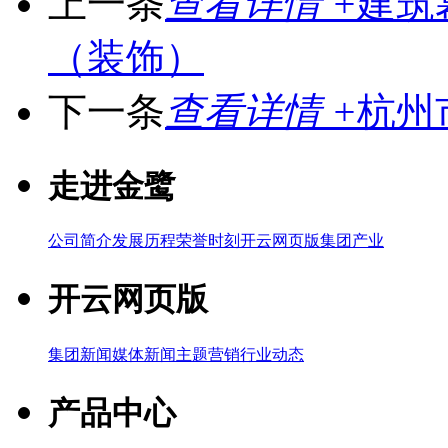
上一条
查看详情 +
建筑
（装饰）
下一条
查看详情 +
杭州
走进金鹭
公司简介
发展历程
荣誉时刻
开云网页版
集团产业
开云网页版
集团新闻
媒体新闻
主题营销
行业动态
产品中心