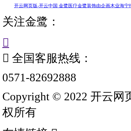
开云网页版-开云中国
金鹭医疗
金鹭装饰
由企画木业
海宁
关注金鹭：


全国客服热线：
0571-82692888
Copyright © 2022
权所有