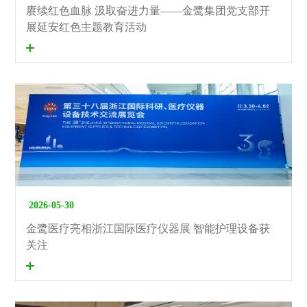
赓续红色血脉 汲取奋进力量——金鹭集团党支部开
展延安红色主题教育活动
2026-05-30
金鹭医疗亮相浙江国际医疗仪器展 智能护理设备获
关注