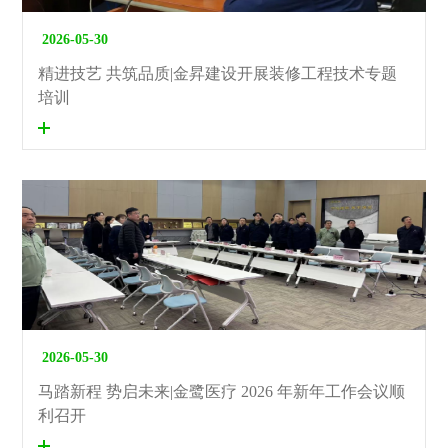
2026-05-30
精进技艺 共筑品质|金昇建设开展装修工程技术专题
培训
2026-05-30
马踏新程 势启未来|金鹭医疗 2026 年新年工作会议顺
利召开