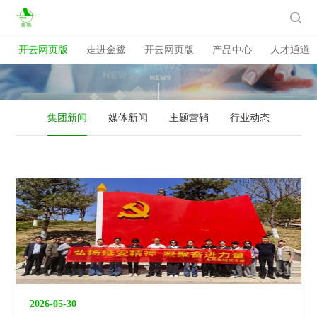
开云网页版

开云网页版
走进金鹭
开云网页版
产品中心
人才通道
集团新闻
媒体新闻
主题营销
行业动态
2026-05-30