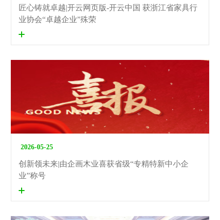
匠心铸就卓越|开云网页版-开云中国 获浙江省家具行
业协会“卓越企业”殊荣
2026-05-25
创新领未来|由企画木业喜获省级“专精特新中小企
业”称号