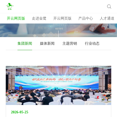
开云网页版

开云网页版
走进金鹭
开云网页版
产品中心
人才通道
集团新闻
媒体新闻
主题营销
行业动态
2026-05-25