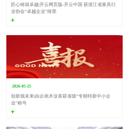
匠心铸就卓越|开云网页版-开云中国 获浙江省家具行
业协会“卓越企业”殊荣
2026-05-25
创新领未来|由企画木业喜获省级“专精特新中小企
业”称号