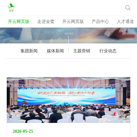
开云网页版

开云网页版
走进金鹭
开云网页版
产品中心
人才通道
集团新闻
媒体新闻
主题营销
行业动态
2026-05-25