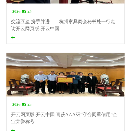
2026-05-25
交流互鉴 携手并进——杭州家具商会秘书处一行走
访开云网页版-开云中国
2026-05-23
开云网页版-开云中国 喜获AAA级“守合同重信用”企
业荣誉称号